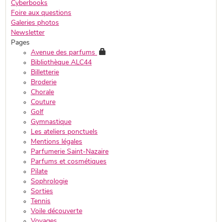
Cyberbooks
Foire aux questions
Galeries photos
Newsletter
Pages
Avenue des parfums
Bibliothèque ALC44
Billetterie
Broderie
Chorale
Couture
Golf
Gymnastique
Les ateliers ponctuels
Mentions légales
Parfumerie Saint-Nazaire
Parfums et cosmétiques
Pilate
Sophrologie
Sorties
Tennis
Voile découverte
Voyages