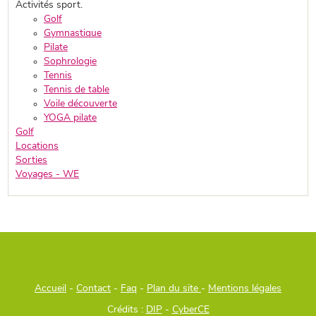
Activités sport.
Golf
Gymnastique
Pilate
Sophrologie
Tennis
Tennis de table
Voile découverte
YOGA pilate
Golf
Locations
Sorties
Voyages - WE
Accueil
-
Contact
-
Faq
-
Plan du site
-
Mentions légales
Crédits :
DIP
-
CyberCE